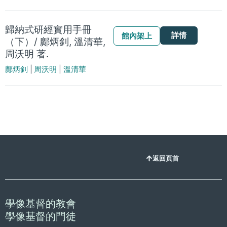
歸納式研經實用手冊
詳情
館內架上
（下）/ 鄺炳釗, 溫清華,
周沃明 著.
鄺炳釗
|
周沃明
|
溫清華
返回頁首
學像基督的教會
學像基督的門徒