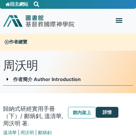
回主網站
作者總覽
周沃明
作者簡介 Author Introduction
歸納式研經實用手冊
詳情
館內架上
（下）/ 鄺炳釗, 溫清華,
周沃明 著.
溫清華
|
周沃明
|
鄺炳釗