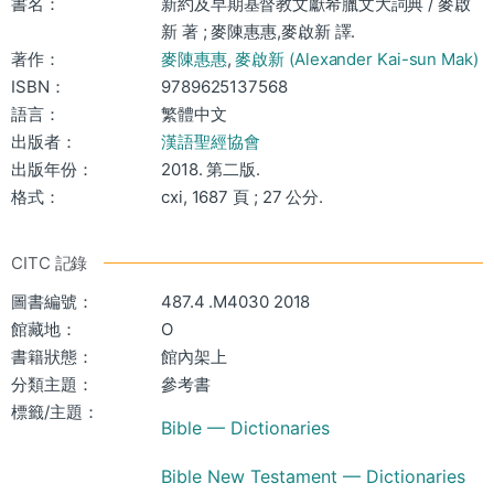
書名：
新約及早期基督教文獻希臘文大詞典 / 麥啟
新 著 ; 麥陳惠惠,麥啟新 譯.
著作：
麥陳惠惠
,
麥啟新 (Alexander Kai-sun Mak)
ISBN：
9789625137568
語言：
繁體中文
出版者：
漢語聖經協會
出版年份：
2018. 第二版.
格式：
cxi, 1687 頁 ; 27 公分.
CITC 記錄
圖書編號：
487.4 .M4030 2018
館藏地：
O
書籍狀態：
館內架上
分類主題：
參考書
標籤/主題：
Bible — Dictionaries
Bible New Testament — Dictionaries