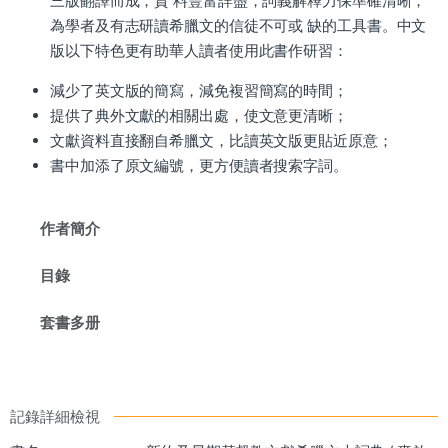
三版翻譯而成，資 料豐富詳盡，詞義解釋力保準確清晰，
為學者及有志研讀希臘文的信徒不可或 缺的工具書。中文
版以下特色更有助華人讀者使用此書作研習：
減少了英文版的簡寫，減免複習簡寫的時間；
提供了典外文獻的相關出處，使文意更清晰；
文獻資料直接翻自希臘文，比讀英文版更貼近原意；
書中加添了原文編號，更方便讀者搜索字詞。
作者簡介
目錄
套書多册
記錄詳細檢視