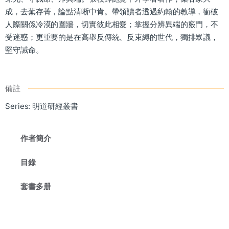
成，去蕪存菁，論點清晰中肯。帶領讀者透過約翰的教導，衝破
人際關係冷漠的圍牆，切實彼此相愛；掌握分辨異端的竅門，不
受迷惑；更重要的是在高舉反傳統、反束縛的世代，獨排眾議，
堅守誡命。
備註
Series: 明道研經叢書
作者簡介
目錄
套書多册