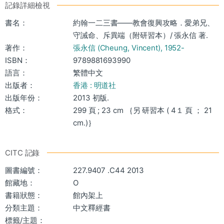
記錄詳細檢視
書名：
約翰一二三書——教會復興攻略．愛弟兄、
守誡命、斥異端（附研習本）/ 張永信 著.
著作：
張永信 (Cheung, Vincent), 1952-
ISBN：
9789881693990
語言：
繁體中文
出版者：
香港 : 明道社
出版年份：
2013 初版.
格式：
299 頁 ; 23 cm ｛另 研習本 ( 4１ 頁 ； 21
cm.)｝
CITC 記錄
圖書編號：
227.9407 .C44 2013
館藏地：
O
書籍狀態：
館內架上
分類主題：
中文釋經書
標籤/主題：