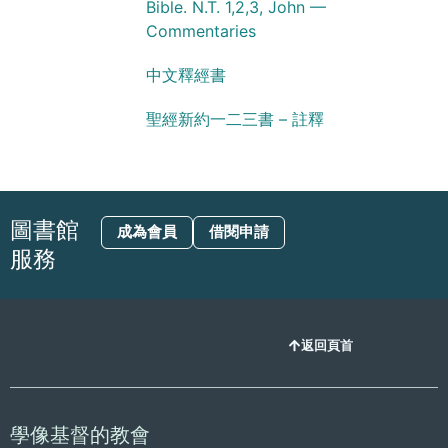
Bible. N.T. 1,2,3, John —
Commentaries
中文釋經書
聖經新約一二三書 – 註釋
圖書館
成為會員
借閱申請
服務
返回頁首
學像基督的教會