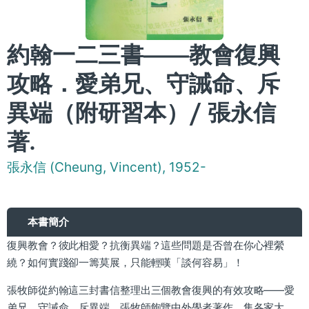
約翰一二三書——教會復興
攻略．愛弟兄、守誡命、斥
異端（附研習本）/ 張永信
著.
張永信 (Cheung, Vincent), 1952-
本書簡介
復興教會？彼此相愛？抗衡異端？這些問題是否曾在你心裡縈
繞？如何實踐卻一籌莫展，只能輕嘆「談何容易」！
張牧師從約翰這三封書信整理出三個教會復興的有效攻略——愛
弟兄、守誡命、斥異端。張牧師飽覽中外學者著作，集各家大