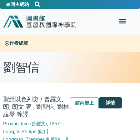
回主網站
作者總覽
劉智信
聖經以色列史 / 普羅文,
詳情
館內架上
朗, 朗文 著 ; 劉智信, 劉林
蘊琴 等譯.
Provan, Iain (普羅文), 1957-
|
Long, V. Philips (朗)
|
Longman, Tremper III (朗文, 川