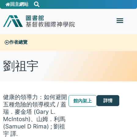
回主網站
作者總覽
劉祖宇
健康的領導力：如何避開
詳情
館內架上
五種危險的領導模式 / 蓋
瑞．麥金塔 (Gary L.
Mclntosh)、山姆．利馬
(Samuel D Rima) ; 劉祖
宇 譯.