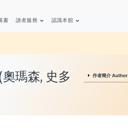
圖書
讀者服務
認識本館
e (奧瑪森, 史多
作者簡介 Author I