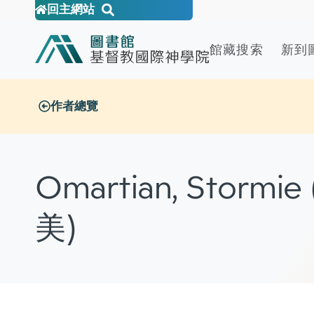
回主網站
館藏搜索
新到
作者總覽
Omartian, Stormi
美)