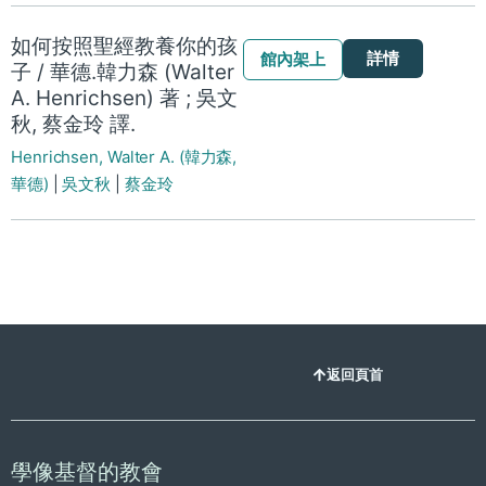
如何按照聖經教養你的孩
詳情
館內架上
子 / 華德.韓力森 (Walter
A. Henrichsen) 著 ; 吳文
秋, 蔡金玲 譯.
Henrichsen, Walter A. (韓力森,
華德)
|
吳文秋
|
蔡金玲
返回頁首
學像基督的教會