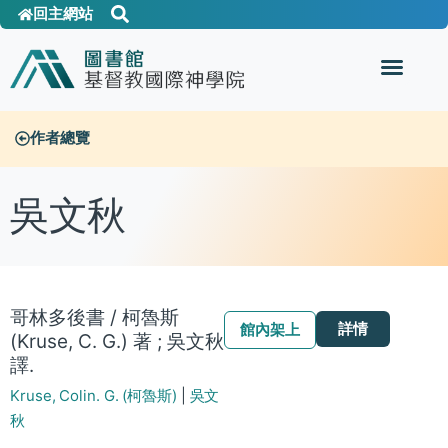
回主網站
作者總覽
吳文秋
哥林多後書 / 柯魯斯
詳情
館內架上
(Kruse, C. G.) 著 ; 吳文秋
譯.
Kruse, Colin. G. (柯魯斯)
|
吳文
秋