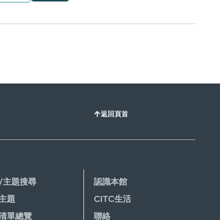
返回頁首
/主題搜尋
認識本館
主題
CITC生活
清單總覽
聯絡