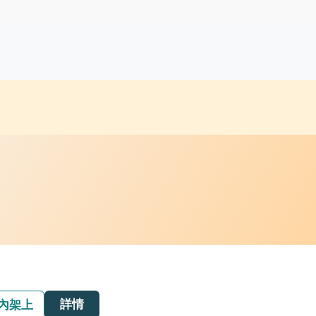
詳情
內架上