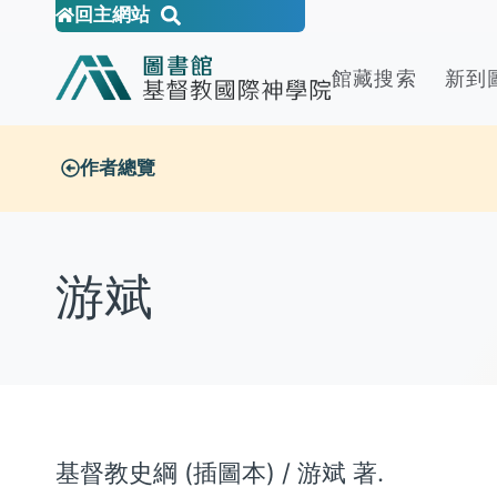
回主網站
館藏搜索
新到
作者總覽
游斌
基督教史綱 (插圖本) / 游斌 著.