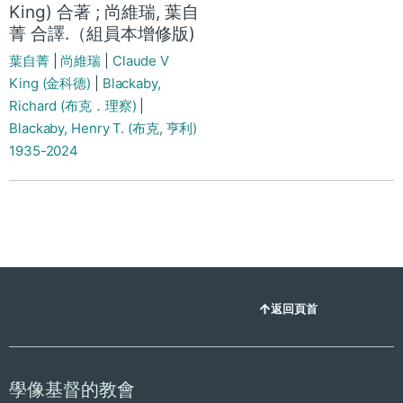
King) 合著 ; 尚維瑞, 葉自
菁 合譯.（組員本增修版)
葉自菁
|
尚維瑞
|
Claude V
King (金科德)
|
Blackaby,
Richard (布克．理察)
|
Blackaby, Henry T. (布克, 亨利)
1935-2024
返回頁首
學像基督的教會