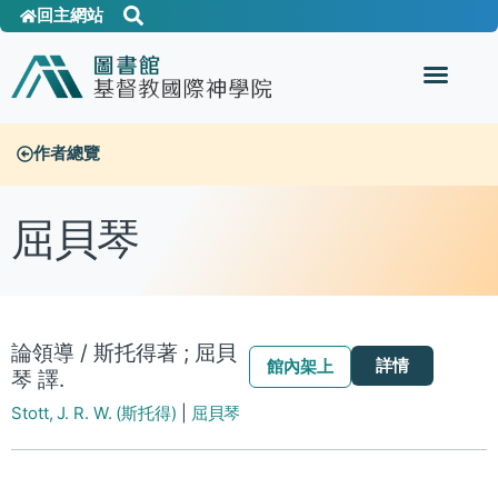
回主網站
作者總覽
屈貝琴
論領導 / 斯托得著 ; 屈貝
詳情
館內架上
琴 譯.
Stott, J. R. W. (斯托得)
|
屈貝琴