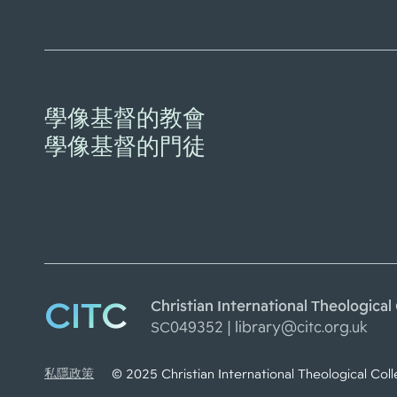
學像基督的教會
學像基督的門徒
CITC
Christian International Theolo
SC049352 |
library@citc.org.uk
私隱政策
© 2025 Christian International Theologica