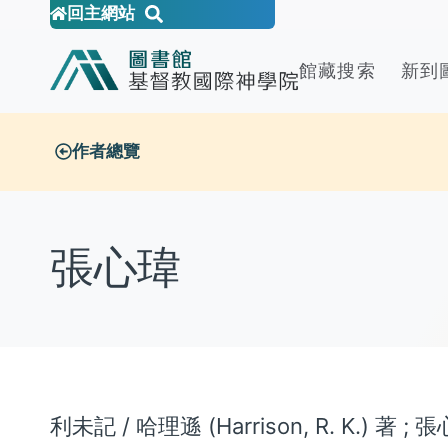
回主網站
館藏搜索
新到
作者總覽
張心瑋
利未記 / 哈理遜 (Harrison, R. K.) 著 ; 