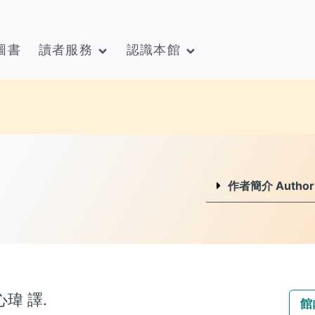
圖書
讀者服務
認識本館
作者簡介 Author I
張心瑋 譯.
館