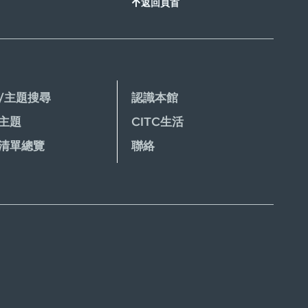
返回頁首
/主題搜尋
認識本館
主題
CITC生活
清單總覽
聯絡