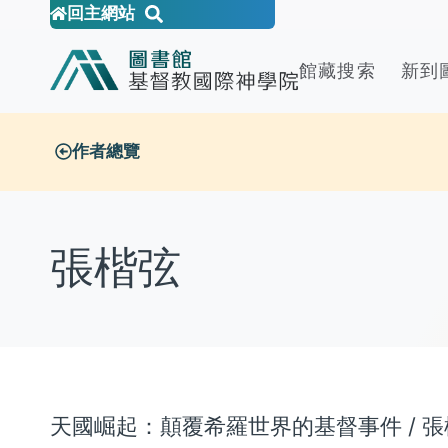
回主網站
館藏搜索
新到
作者總覽
張楷弦
天國崛起：顛覆希羅世界的基督事件 / 張楷