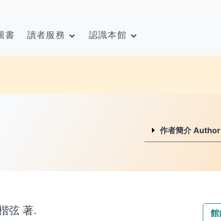
圖書
讀者服務
認識本館
作者簡介 Author I
弦 著.
館