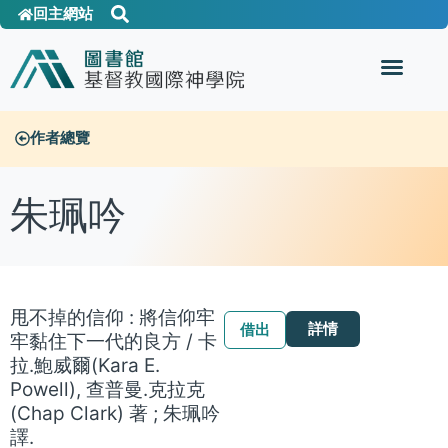
回主網站
作者總覽
朱珮吟
甩不掉的信仰 : 將信仰牢
詳情
借出
牢黏住下一代的良方 / 卡
拉.鮑威爾(Kara E.
Powell), 查普曼.克拉克
(Chap Clark) 著 ; 朱珮吟
譯.