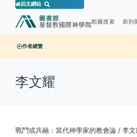
回主網站
館藏搜索
新到
作者總覽
李文耀
戰鬥或共融：當代神學家的教會論 / 李文耀