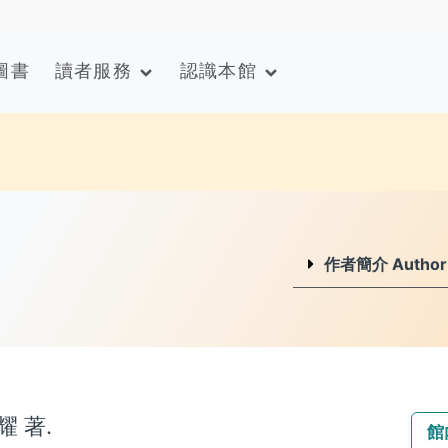
圖書
讀者服務
認識本館
作者簡介 Author I
 著.
館