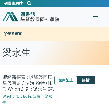
回主網站
作者總覽
梁永生
聖經新探索 : 以聖經回應
詳情
館內架上
當代議題 / 湯娒.賴特 (N.
T. Wright) 著 ; 梁永生 譯.
Wright, N.T. (賴特, 湯娒)
|
梁永
生