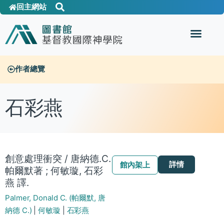
回主網站
作者總覽
石彩燕
創意處理衝突 / 唐納德.C.
詳情
館內架上
帕爾默著 ; 何敏璇, 石彩
燕 譯.
Palmer, Donald C. (帕爾默, 唐
納德 C.)
|
何敏璇
|
石彩燕