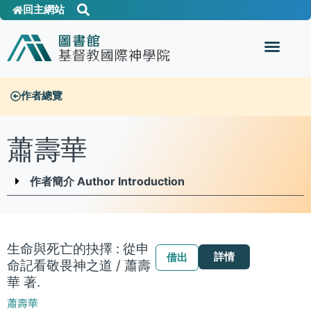
回主網站
作者總覽
蕭壽華
作者簡介 Author Introduction
生命與死亡的抉擇 : 從申
詳情
借出
命記看敬畏神之道 / 蕭壽
華 著.
蕭壽華