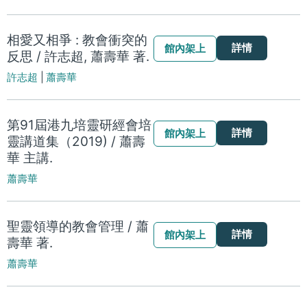
相愛又相爭 : 教會衝突的
詳情
館內架上
反思 / 許志超, 蕭壽華 著.
許志超
|
蕭壽華
第91屆港九培靈研經會培
詳情
館內架上
靈講道集（2019) / 蕭壽
華 主講.
蕭壽華
聖靈領導的教會管理 / 蕭
詳情
館內架上
壽華 著.
蕭壽華