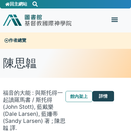
回主網站
作者總覽
陳思韞
福音的大能 : 與斯托得一
詳情
館內架上
起讀羅馬書 / 斯托得
(John Stott), 藍戴樂
(Dale Larsen), 藍姍蒂
(Sandy Larsen) 著 ; 陳思
韞 譯.