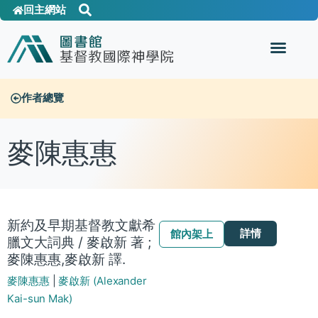
回主網站
作者總覽
麥陳惠惠
新約及早期基督教文獻希
詳情
館內架上
臘文大詞典 / 麥啟新 著 ;
麥陳惠惠,麥啟新 譯.
麥陳惠惠
|
麥啟新 (Alexander
Kai-sun Mak)