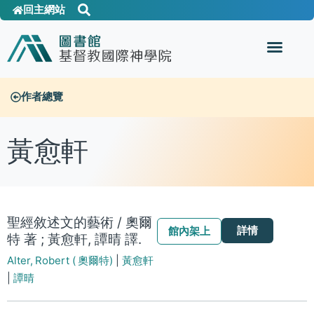
回主網站
作者總覽
黃愈軒
聖經敘述文的藝術 / 奧爾
詳情
館內架上
特 著 ; 黃愈軒, 譚晴 譯.
Alter, Robert ( 奧爾特)
|
黃愈軒
|
譚晴