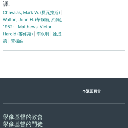
譯.
Chavalas, Mark W. (夏瓦拉斯)
|
Walton, John H. (華爾頓, 約翰),
1952-
|
Matthews, Victor
Harold (麥修斯)
|
李永明
|
徐成
德
|
黃楓皓
返回頁首
學像基督的教會
學像基督的門徒