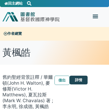
回主網站
作者總覽
黃楓皓
舊約聖經背景註釋 / 華爾
詳情
借出
頓(John H. Walton), 麥
修斯(Victor H.
Matthews), 夏瓦拉斯
(Mark W. Chavalas) 著 ;
李永明, 徐成德, 黃楓皓