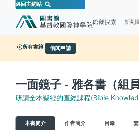
回主網站
館藏搜索
新到
所有書籍
借閱申請
一面鏡子 - 雅各書（組
研讀全本聖經的查經課程(Bible Knowledge
本書簡介
作者簡介
目錄
套