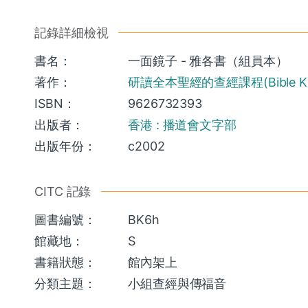
記錄詳細檢視
書名：
一面鏡子 - 雅各書（組員本）
著作：
研讀全本聖經的查經課程(Bible Know
ISBN：
9626732393
出版者：
香港 : 播道會文字部
出版年份：
c2002
CITC 記錄
圖書編號：
BK6h
館藏地：
S
書籍狀態：
館內架上
分類主題：
小組查經與傳福音