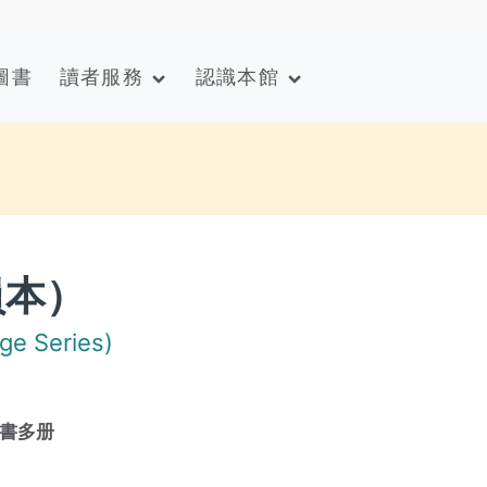
圖書
讀者服務
認識本館
員本）
 Series)
書多册