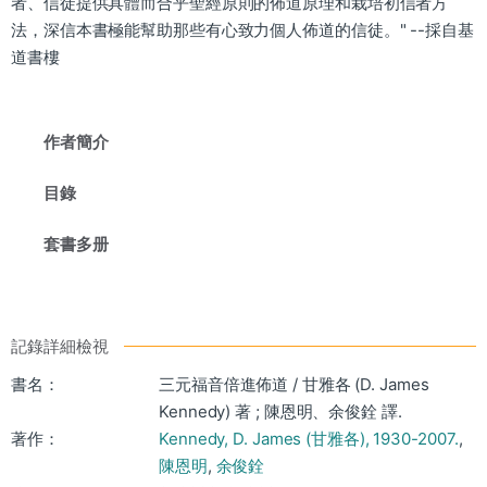
者、信徒提供具體而合乎聖經原則的佈道原理和栽培初信者方
法，深信本書極能幫助那些有心致力個人佈道的信徒。" --採自基
道書樓
作者簡介
目錄
套書多册
記錄詳細檢視
書名：
三元福音倍進佈道 / 甘雅各 (D. James
Kennedy) 著 ; 陳恩明、余俊銓 譯.
著作：
Kennedy, D. James (甘雅各), 1930-2007.
,
陳恩明
,
余俊銓