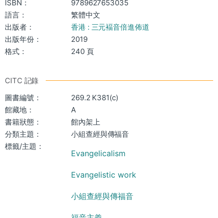
ISBN：
9789627653035
語言：
繁體中文
出版者：
香港 : 三元褔音倍進佈道
出版年份：
2019
格式：
240 頁
CITC 記錄
圖書編號：
269.2 K381(c)
館藏地：
A
書籍狀態：
館內架上
分類主題：
小組查經與傳福音
標籤/主題：
Evangelicalism
Evangelistic work
小組查經與傳福音
福音主義