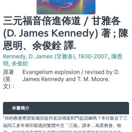
三元福音倍進佈道 / 甘雅各
(D. James Kennedy) 著 ; 陳
恩明、余俊銓 譯.
Kennedy, D. James (甘雅各), 1930-2007.
,
陳恩
明
,
余俊銓
原著
Evangelism explosion / revised by D.
(英
James Kennedy and T. M. Moore.
文)：
本書簡介
"你的教會希望裝備信徒作友誼佈道和門徒訓練嗎？本社集合了三
福同工多年來印製過的繁體中文「三福」課本，為眾教會、牧