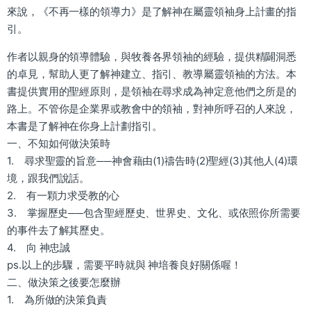
來說，《不再一樣的領導力》是了解神在屬靈領袖身上計畫的指
引。
作者以親身的領導體驗，與牧養各界領袖的經驗，提供精闢洞悉
的卓見，幫助人更了解神建立、指引、教導屬靈領袖的方法。本
書提供實用的聖經原則，是領袖在尋求成為神定意他們之所是的
路上。不管你是企業界或教會中的領袖，對神所呼召的人來說，
本書是了解神在你身上計劃指引。
一、不知如何做決策時
1. 尋求聖靈的旨意──神會藉由(1)禱告時(2)聖經(3)其他人(4)環
境，跟我們說話。
2. 有一顆力求受教的心
3. 掌握歷史──包含聖經歷史、世界史、文化、或依照你所需要
的事件去了解其歷史。
4. 向 神忠誠
ps.以上的步驟，需要平時就與 神培養良好關係喔！
二、做決策之後要怎麼辦
1. 為所做的決策負責