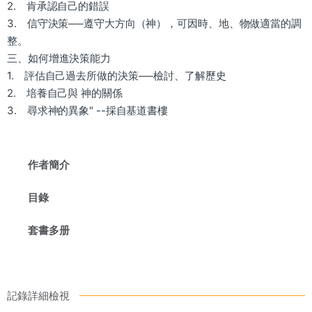
2. 肯承認自己的錯誤
3. 信守決策──遵守大方向（神），可因時、地、物做適當的調
整。
三、如何增進決策能力
1. 評估自己過去所做的決策──檢討、了解歷史
2. 培養自己與 神的關係
3. 尋求神的異象" --採自基道書樓
作者簡介
目錄
套書多册
記錄詳細檢視