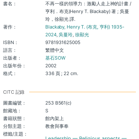
書名：
不再一樣的領導力：激勵人走上神的計畫 /
亨利．布克(Henry T. Blackaby) 著 ; 吳蔓
玲，徐顯光 譯.
著作：
Blackaby, Henry T. (布克, 亨利) 1935-
2024
,
吳蔓玲
,
徐顯光
ISBN：
9781931625005
語言：
繁體中文
出版者：
基石SOW
出版年份：
2002
格式：
336 頁 ; 22 cm.
CITC 記錄
圖書編號：
253 B561(c)
館藏地：
S
書籍狀態：
館內架上
分類主題：
教會與事奉
標籤/主題：
Leadership — Religious aspects —