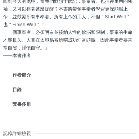
回到今天的處境，當我們默想士師記，事奉者、包括神重用的領
袖，又可以得著甚麼提醒？本書將帶領事奉者學習更深順服上
帝，並鼓勵所有事奉者、所有上帝的工人，不但＂Start Well＂，
也＂Finish Well＂！
「一個事奉者，必須明白並接納人性的軟弱和限制，事奉的生命
才能長久。人實在太容易被所喟成功沖昏頭腦，因此事奉者要常
常自省，謹慎自守。」
——本書作者
作者簡介
目錄
套書多册
記錄詳細檢視