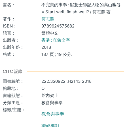
書名：
不完美的事奉 : 默想士師記人物的高山幽谷
= Start well, finish well? / 何志滌 著.
著作：
何志滌
ISBN：
9789624575682
語言：
繁體中文
出版者：
香港 : 印象文字
出版年份：
2018
格式：
187 頁 ; 19 公分.
CITC 記錄
圖書編號：
222.320922 .H2143 2018
館藏地：
O
書籍狀態：
館內架上
分類主題：
教會與事奉
標籤/主題：
教會與事奉
聖經導引