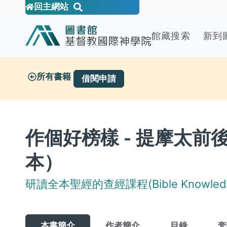
回主網站
館藏搜索
新到
所有書籍
借閱申請
作個好榜樣 - 提摩太
本）
研讀全本聖經的查經課程(Bible Knowledge
本書簡介
作者簡介
目錄
套