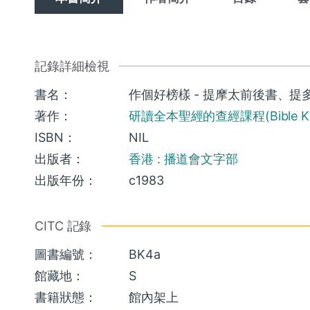
記錄詳細檢視
書名：
作個好榜樣 - 提摩太前後書、
著作：
研讀全本聖經的查經課程(Bible Know
ISBN：
NIL
出版者：
香港 : 播道會文字部
出版年份：
c1983
CITC 記錄
圖書編號：
BK4a
館藏地：
S
書籍狀態：
館內架上