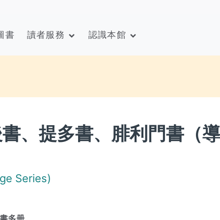
圖書
讀者服務
認識本館
前後書、提多書、腓利門書（
 Series)
書多册