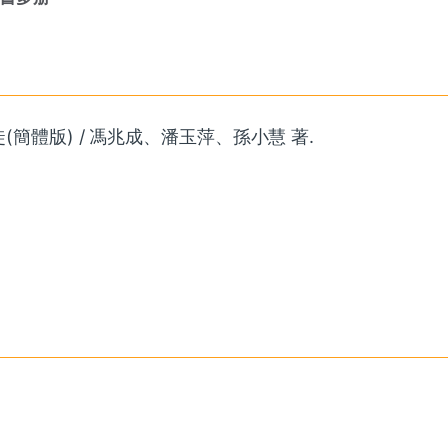
(簡體版) / 馮兆成、潘玉萍、孫小慧 著.