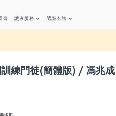
圖書
讀者服務
認識本館
到訓練門徒(簡體版) / 馮兆
書多册