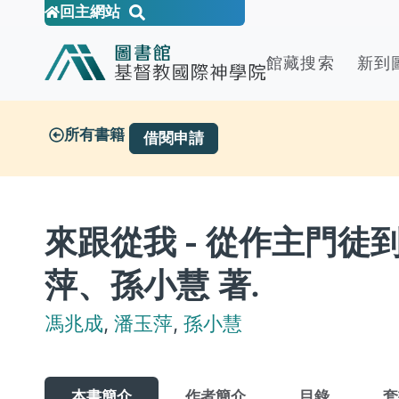
回主網站
館藏搜索
新到
所有書籍
借閱申請
來跟從我 - 從作主門徒
萍、孫小慧 著.
馮兆成
,
潘玉萍
,
孫小慧
本書簡介
作者簡介
目錄
套