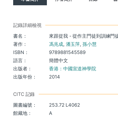
記錄詳細檢視
書名：
來跟從我 - 從作主門徒到訓練門徒
著作：
馮兆成
,
潘玉萍
,
孫小慧
ISBN：
9789881545589
語言：
簡體中文
出版者：
香港：中國宣道神學院
出版年份：
2014
CITC 記錄
圖書編號：
253.72 L4062
館藏地：
A