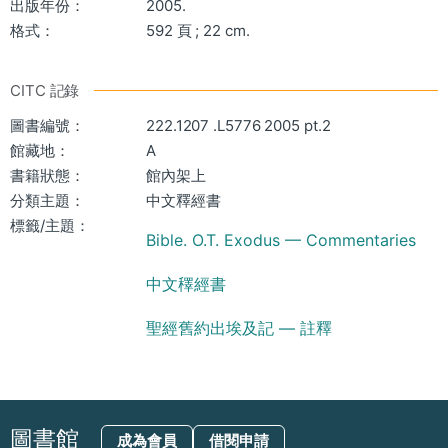
出版年份：
2005.
格式：
592 頁 ; 22 cm.
CITC 記錄
圖書編號：
222.1207 .L5776 2005 pt.2
館藏地：
A
書籍狀態：
館內架上
分類主題：
中文釋經書
標籤/主題：
Bible. O.T. Exodus — Commentaries
中文䆁經書
聖經舊約出埃及記 — 註釋
圖書館
成為會員
借閱申請