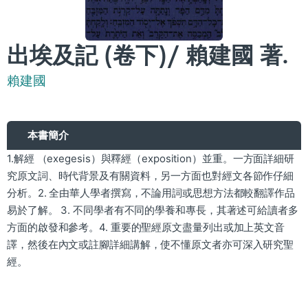
出埃及記 (卷下)/ 賴建國 著.
賴建國
本書簡介
1.解經 （exegesis）與釋經（exposition）並重。一方面詳細研
究原文詞、時代背景及有關資料，另一方面也對經文各節作仔細
分析。2. 全由華人學者撰寫，不論用詞或思想方法都較翻譯作品
易於了解。 3. 不同學者有不同的學養和專長，其著述可給讀者多
方面的啟發和參考。4. 重要的聖經原文盡量列出或加上英文音
譯，然後在內文或註腳詳細講解，使不懂原文者亦可深入研究聖
經。