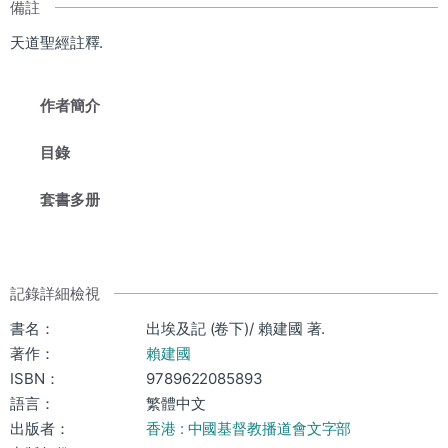
備註
天道聖經註釋.
作者簡介
目錄
套書多册
記錄詳細檢視
書名：
出埃及記 (卷下)/ 賴建國 著.
著作：
賴建國
ISBN：
9789622085893
語言：
繁體中文
出版者：
香港 : 中國基督教播道會文字部