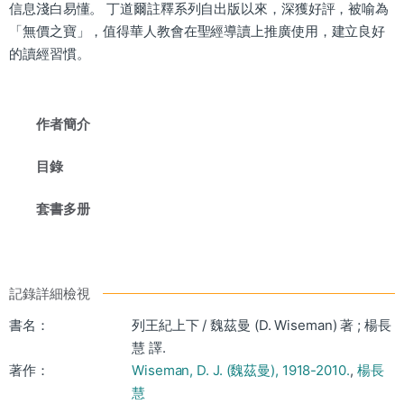
信息淺白易懂。 丁道爾註釋系列自出版以來，深獲好評，被喻為
「無價之寶」，值得華人教會在聖經導讀上推廣使用，建立良好
的讀經習慣。
作者簡介
目錄
套書多册
記錄詳細檢視
書名：
列王紀上下 / 魏茲曼 (D. Wiseman) 著 ; 楊長
慧 譯.
著作：
Wiseman, D. J. (魏茲曼), 1918-2010.
,
楊長
慧