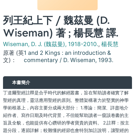
列王紀上下 / 魏茲曼 (D.
Wiseman) 著 ; 楊長慧 譯.
Wiseman, D. J. (魏茲曼), 1918-2010.
,
楊長慧
原著 (英
1 and 2 Kings : an introduction &
文)：
commentary / D. Wiseman, 1993.
本書簡介
丁道爾聖經註釋是合乎時代的解經叢書，旨在幫助讀者確實了解
聖經的真理，靈活應用聖經的原則。整體架構著力於堅實的神學
學術根基上，內容主要分成兩大部分： 1.導論：簡潔、詳盡地介
紹作者、寫作日期及時代背景，不但能幫助讀者一窺該卷書的主
旨及全貌，也能提供有心鑽研的學者寶貴的資料。 2.註釋：按主
題分段，逐節詳解；較難懂的經節也會特別加註說明，讓聖經的