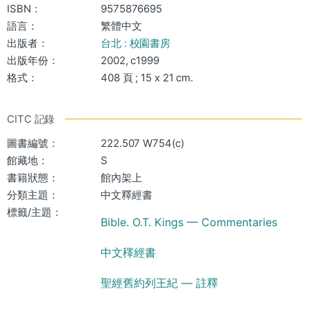
ISBN：
9575876695
語言：
繁體中文
出版者：
台北 : 校園書房
出版年份：
2002, c1999
格式：
408 頁 ; 15 x 21 cm.
CITC 記錄
圖書編號：
222.507 W754(c)
館藏地：
S
書籍狀態：
館內架上
分類主題：
中文釋經書
標籤/主題：
Bible. O.T. Kings — Commentaries
中文䆁經書
聖經舊約列王紀 — 註釋