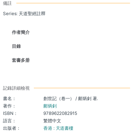
備註
Series: 天道聖經註釋
作者簡介
目錄
套書多册
記錄詳細檢視
書名：
創世記（卷一） / 鄺炳釗 著.
著作：
鄺炳釗
ISBN：
9789622082915
語言：
繁體中文
出版者：
香港 : 天道書樓