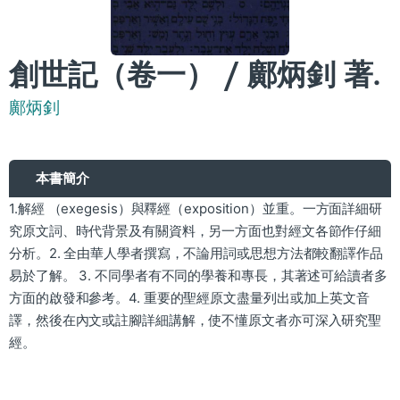
創世記（卷一） / 鄺炳釗 著.
鄺炳釗
本書簡介
1.解經 （exegesis）與釋經（exposition）並重。一方面詳細研
究原文詞、時代背景及有關資料，另一方面也對經文各節作仔細
分析。2. 全由華人學者撰寫，不論用詞或思想方法都較翻譯作品
易於了解。 3. 不同學者有不同的學養和專長，其著述可給讀者多
方面的啟發和參考。4. 重要的聖經原文盡量列出或加上英文音
譯，然後在內文或註腳詳細講解，使不懂原文者亦可深入研究聖
經。