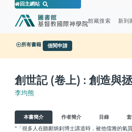
回主網站
館藏搜索
新到
所有書籍
借閱申請
創世記 (卷上) : 創造與
李均熊
本書簡介
作者簡介
目錄
套
"「很多人在聽鄺炳釗博士講道時，被他儒雅的氣