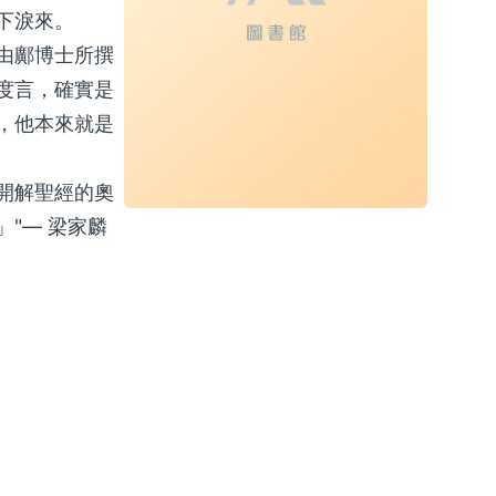
下淚來。
由鄺博士所撰
度言，確實是
，他本來就是
開解聖經的奧
"— 梁家麟