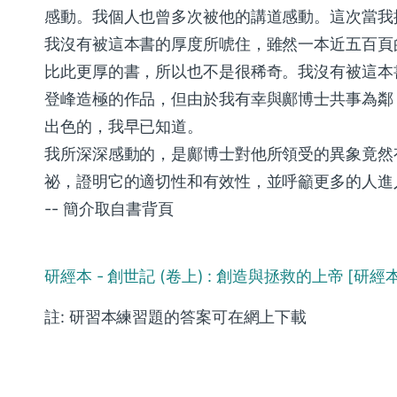
感動。我個人也曾多次被他的講道感動。這次當我
我沒有被這本書的厚度所唬住，雖然一本近五百頁
比此更厚的書，所以也不是很稀奇。我沒有被這本
登峰造極的作品，但由於我有幸與鄺博士共事為鄰
出色的，我早已知道。
我所深深感動的，是鄺博士對他所領受的異象竟然
祕，證明它的適切性和有效性，並呼籲更多的人進
-- 簡介取自書背頁
研經本 - 創世記 (卷上) : 創造與拯救的上帝 [研經本]
註: 研習本練習題的答案可在網上下載