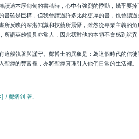
捧讀這本厚甸甸的書稿時，心中有強烈的悸動，幾乎要掉
的書確是巨構，但我曾讀過許多比此更厚的書，也曾讀過
書所反映的深湛知識和技藝所震懾，雖然從專業主義的角
，所謂英雄慣見亦常人，因此我對他的本領不會感到詫異
有這般執著與謹守。鄺博士的異象是：為這個時代的信徒
入聖經的豐富裡，亦將聖經真理引入他們日常的生活裡。」
 / 鄺炳釗 著.