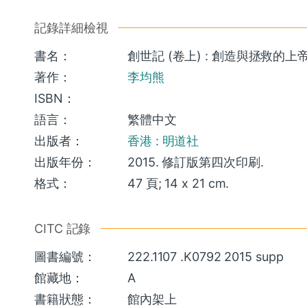
記錄詳細檢視
書名：
創世記 (卷上) : 創造與拯救的上帝 
著作：
李均熊
ISBN：
語言：
繁體中文
出版者：
香港 : 明道社
出版年份：
2015. 修訂版第四次印刷.
格式：
47 頁; 14 x 21 cm.
CITC 記錄
圖書編號：
222.1107 .K0792 2015 supp
館藏地：
A
書籍狀態：
館內架上