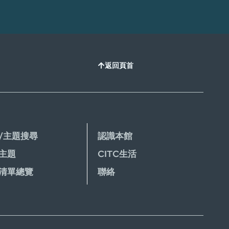
返回頁首
/主題搜尋
認識本館
主題
CITC生活
清單總覽
聯絡