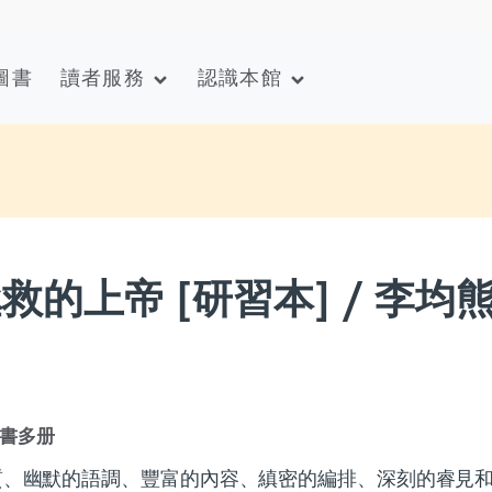
圖書
讀者服務
認識本館
拯救的上帝 [研習本] / 李均熊
書多册
質、幽默的語調、豐富的內容、縝密的編排、深刻的睿見