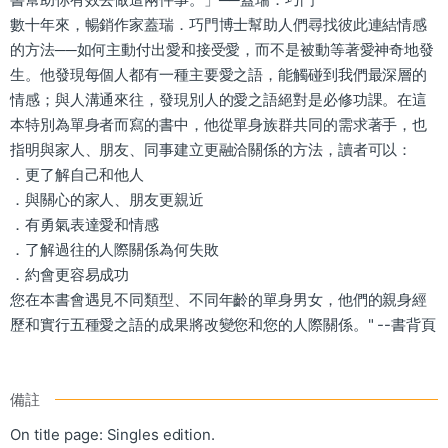
數十年來，暢銷作家蓋瑞．巧門博士幫助人們尋找彼此連結情感
的方法──如何主動付出愛和接受愛，而不是被動等著愛神奇地發
生。他發現每個人都有一種主要愛之語，能觸碰到我們最深層的
情感；與人溝通來往，發現別人的愛之語絕對是必修功課。在這
本特別為單身者而寫的書中，他從單身族群共同的需求著手，也
指明與家人、朋友、同事建立更融洽關係的方法，讀者可以：
．更了解自己和他人
．與關心的家人、朋友更親近
．有勇氣表達愛和情感
．了解過往的人際關係為何失敗
．約會更容易成功
您在本書會遇見不同類型、不同年齡的單身男女，他們的親身經
歷和實行五種愛之語的成果將改變您和您的人際關係。" --書背頁
備註
On title page: Singles edition.