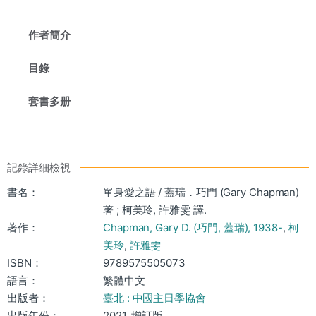
作者簡介
目錄
套書多册
記錄詳細檢視
書名：
單身愛之語 / 蓋瑞．巧門 (Gary Chapman)
著 ; 柯美玲, 許雅雯 譯.
著作：
Chapman, Gary D. (巧門, 蓋瑞), 1938-
,
柯
美玲
,
許雅雯
ISBN：
9789575505073
語言：
繁體中文
出版者：
臺北 : 中國主日學協會
出版年份：
2021. 增訂版.