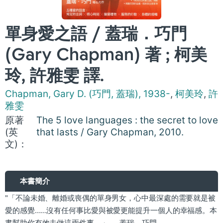
單身愛之語 / 蓋瑞．巧門
(Gary Chapman) 著 ; 柯美
玲, 許雅雯 譯.
Chapman, Gary D. (巧門, 蓋瑞), 1938-
,
柯美玲
,
許
雅雯
原著
The 5 love languages : the secret to love
(英
that lasts / Gary Chapman, 2010.
文)：
本書簡介
"「不論未婚、離婚或喪偶的單身男女，心中最深處的需要就是被
愛的感覺……沒有任何事比愛與被愛更能提升一個人的幸福感。本
書幫助你有效去做這兩件事。」──蓋瑞．巧門