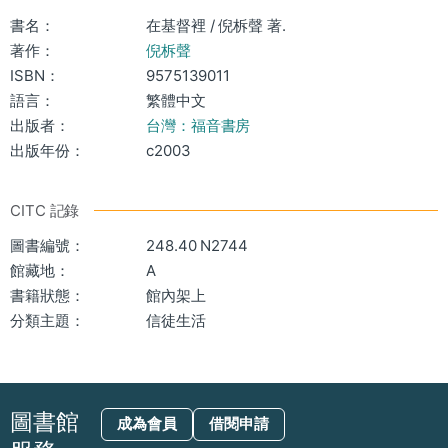
書名：
在基督裡 / 倪柝聲 著.
著作：
倪柝聲
ISBN：
9575139011
語言：
繁體中文
出版者：
台灣：福音書房
出版年份：
c2003
CITC 記錄
圖書編號：
248.40 N2744
館藏地：
A
書籍狀態：
館內架上
分類主題：
信徒生活
圖書館
成為會員
借閱申請