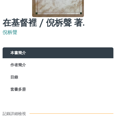
在基督裡 / 倪柝聲 著.
倪柝聲
本書簡介
作者簡介
目錄
套書多册
記錄詳細檢視