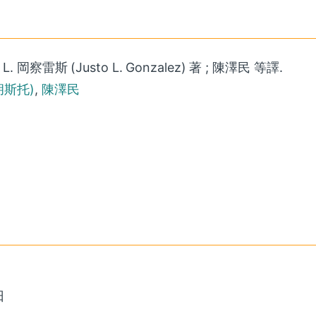
雷斯 (Justo L. Gonzalez) 著 ; 陳澤民 等譯.
 胡斯托)
,
陳澤民
日