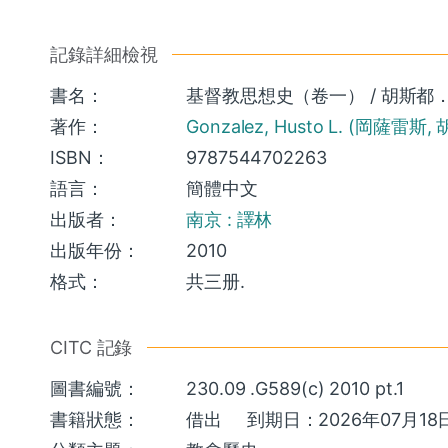
記錄詳細檢視
書名：
基督教思想史（卷一） / 胡斯都．L. 岡察
著作：
Gonzalez, Husto L. (岡薩雷斯,
ISBN：
9787544702263
語言：
簡體中文
出版者：
南京 : 譯林
出版年份：
2010
格式：
共三册.
CITC 記錄
圖書編號：
230.09 .G589(c) 2010 pt.1
書籍狀態：
借出
到期日：2026年07月18