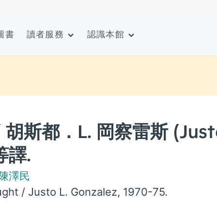
圖書
讀者服務
認識本館
斯都．L. 岡察雷斯 (Justo
等譯.
陳澤民
ught / Justo L. Gonzalez, 1970-75.