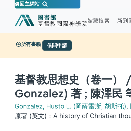
回主網站
館藏搜索
新到
所有書籍
借閱申請
基督教思想史（卷一） / 胡
Gonzalez) 著 ; 陳澤民 
Gonzalez, Husto L. (岡薩雷斯, 胡斯托)
,
原著 (英文)：
A history of Christian tho