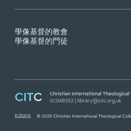
學像基督的教會
學像基督的門徒
CITC
Christian International Theolo
SC049352 |
library@citc.org.uk
私隱政策
© 2025 Christian International Theologica