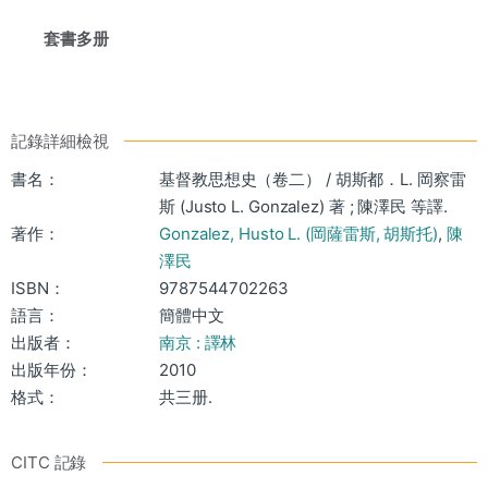
套書多册
記錄詳細檢視
書名：
基督教思想史（卷二） / 胡斯都．L. 岡察雷
斯 (Justo L. Gonzalez) 著 ; 陳澤民 等譯.
著作：
Gonzalez, Husto L. (岡薩雷斯, 胡斯托)
,
陳
澤民
ISBN：
9787544702263
語言：
簡體中文
出版者：
南京 : 譯林
出版年份：
2010
格式：
共三册.
CITC 記錄