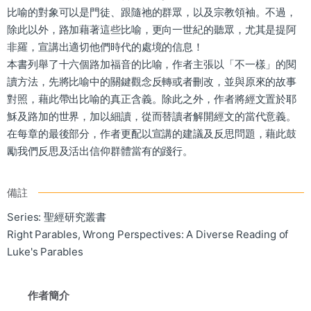
比喻的對象可以是門徒、跟隨祂的群眾，以及宗教領袖。不過，
除此以外，路加藉著這些比喻，更向一世紀的聽眾，尤其是提阿
非羅，宣講出適切他們時代的處境的信息！
本書列舉了十六個路加福音的比喻，作者主張以「不一樣」的閱
讀方法，先將比喻中的關鍵觀念反轉或者刪改，並與原來的故事
對照，藉此帶出比喻的真正含義。除此之外，作者將經文置於耶
穌及路加的世界，加以細讀，從而替讀者解開經文的當代意義。
在每章的最後部分，作者更配以宣講的建議及反思問題，藉此鼓
勵我們反思及活出信仰群體當有的踐行。
備註
Series: 聖經研究叢書
Right Parables, Wrong Perspectives: A Diverse Reading of
Luke's Parables
作者簡介