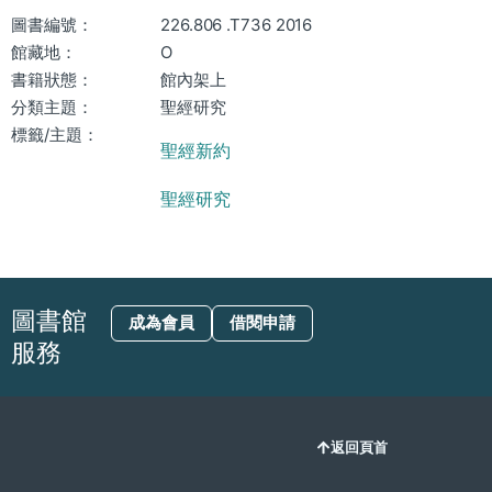
圖書編號：
226.806 .T736 2016
館藏地：
O
書籍狀態：
館內架上
分類主題：
聖經研究
標籤/主題：
聖經新約
聖經研究
圖書館
成為會員
借閱申請
服務
返回頁首