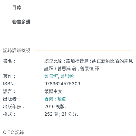
目錄
套書多册
記錄詳細檢視
書名：
壞鬼比喻 : 路加福音篇 : 糾正新約比喻的常見
詮釋 / 曾思瀚 著 ; 曾景恒 譯.
著作：
曾景恒
,
曾思翰
ISBN：
9789624575309
語言：
繁體中文
出版者：
香港 : 基道
出版年份：
2016 初版.
格式：
252 頁 ; 21 公分.
CITC 記錄