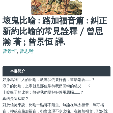
壞鬼比喻 : 路加福音篇 : 糾正
新約比喻的常見詮釋 / 曾思
瀚 著 ; 曾景恒 譯.
曾景恒
,
曾思翰
本書簡介
好撒馬利亞人的比喻，教導我們要行善，幫助鄰舍……？
浪子的比喻，上帝就是那位常待我們回轉的慈父……？
十錠銀子的比喻：教導我們要好好善用恩賜……？
真的是這樣嗎？
對於信徒來說，比喻一點都不陌生。無論在馬太福音、馬可福
音，抑或在路加福音，都會出現不少比喻。在路加福音，耶穌說