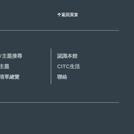
返回頁首
/主題搜尋
認識本館
主題
CITC生活
清單總覽
聯絡