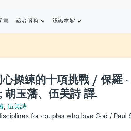
圖書
讀者服務
認識本館
操練的十項挑戰 / 保羅 ·
) 著 ; 胡玉藩、伍美詩 譯.
藩
,
伍美詩
 disciplines for couples who love God / Paul