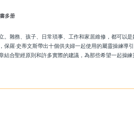
書多册
立。雜務、孩子、日常瑣事、工作和家居維修，都可以是
，保羅‧史蒂文斯帶出十個供夫婦一起使用的屬靈操練導
章結合聖經原則和許多實際的建議，為那些希望一起操練