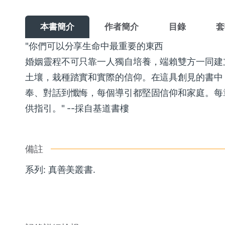
本書簡介
作者簡介
目錄
套
"你們可以分享生命中最重要的東西
婚姻靈程不可只靠一人獨自培養，端賴雙方一同建
土壤，栽種踏實和實際的信仰。在這具創見的書中
奉、對話到懺悔，每個導引都堅固信仰和家庭。每
供指引。" --採自基道書樓
備註
系列: 真善美叢書.