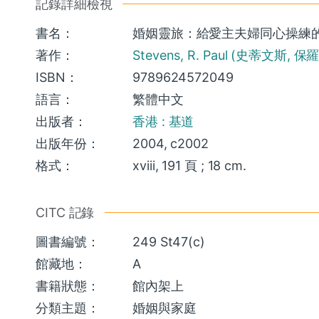
記錄詳細檢視
書名：
婚姻靈旅：給愛主夫婦同心操練的十項挑戰 
著作：
Stevens, R. Paul (史蒂文斯, 保羅
ISBN：
9789624572049
語言：
繁體中文
出版者：
香港 : 基道
出版年份：
2004, c2002
格式：
xviii, 191 頁 ; 18 cm.
CITC 記錄
圖書編號：
249 St47(c)
館藏地：
A
書籍狀態：
館內架上
分類主題：
婚姻與家庭