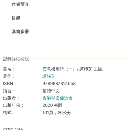
作者簡介
目錄
套書多册
記錄詳細檢視
書名：
安息禮用詩（一）/ 譚靜芝 主編.
著作：
譚靜芝
ISBN：
9789887814658
語言：
繁體中文
出版者：
香港聖樂促進會
出版年份：
2020 初版.
格式：
101頁；26公分
CITC 記錄