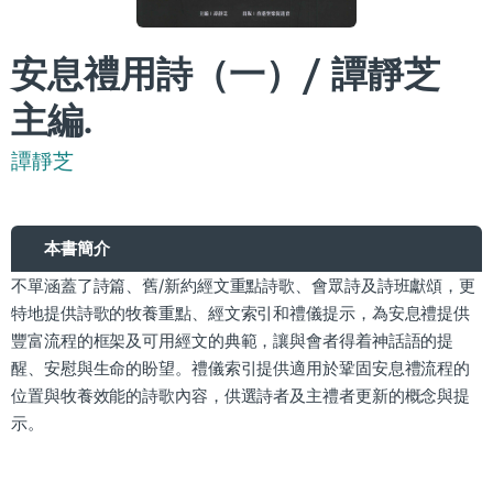
安息禮用詩（一）/ 譚靜芝
主編.
譚靜芝
本書簡介
不單涵蓋了詩篇、舊/新約經文重點詩歌、會眾詩及詩班獻頌，更
特地提供詩歌的牧養重點、經文索引和禮儀提示，為安息禮提供
豐富流程的框架及可用經文的典範，讓與會者得着神話語的提
醒、安慰與生命的盼望。禮儀索引提供適用於鞏固安息禮流程的
位置與牧養效能的詩歌內容，供選詩者及主禮者更新的概念與提
示。