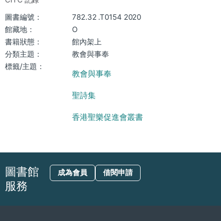
圖書編號：
782.32 .T0154 2020
館藏地：
O
書籍狀態：
館內架上
分類主題：
教會與事奉
標籤/主題：
教會與事奉
聖詩集
香港聖樂促進會叢書
圖書館
成為會員
借閱申請
服務