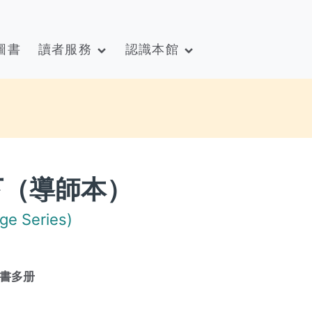
圖書
讀者服務
認識本館
下（導師本）
 Series)
書多册