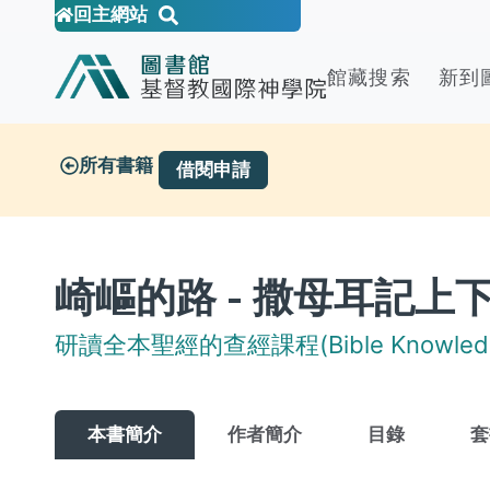
回主網站
館藏搜索
新到
所有書籍
借閱申請
崎嶇的路 - 撒母耳記上
研讀全本聖經的查經課程(Bible Knowledge
本書簡介
作者簡介
目錄
套