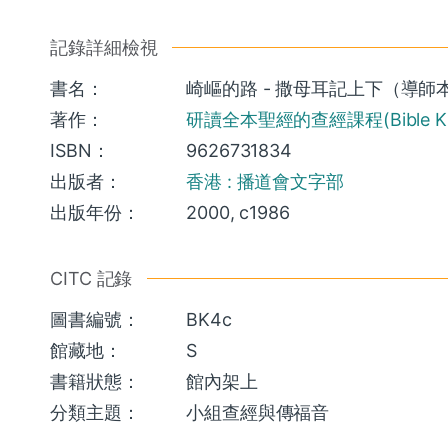
記錄詳細檢視
書名：
崎嶇的路 - 撒母耳記上下（導師
著作：
研讀全本聖經的查經課程(Bible Know
ISBN：
9626731834
出版者：
香港 : 播道會文字部
出版年份：
2000, c1986
CITC 記錄
圖書編號：
BK4c
館藏地：
S
書籍狀態：
館內架上
分類主題：
小組查經與傳福音