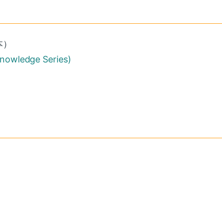
本）
ledge Series)