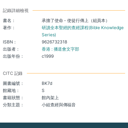
記錄詳細檢視
書名：
承擔了使命 - 使徒行傳上（組員本）
著作：
研讀全本聖經的查經課程(Bible Knowledge
Series)
ISBN：
9626732318
出版者：
香港 : 播道會文字部
出版年份：
c1999
CITC 記錄
圖書編號：
BK7d
館藏地：
S
書籍狀態：
館內架上
分類主題：
小組查經與傳福音