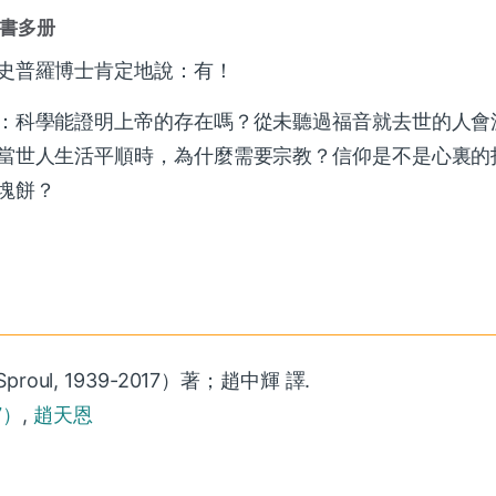
書多册
史普羅博士肯定地說：有！
：科學能證明上帝的存在嗎？從未聽過福音就去世的人會
當世人生活平順時，為什麼需要宗教？信仰是不是心裏的
塊餅？
roul, 1939-2017）著；趙中輝 譯.
17）
,
趙天恩