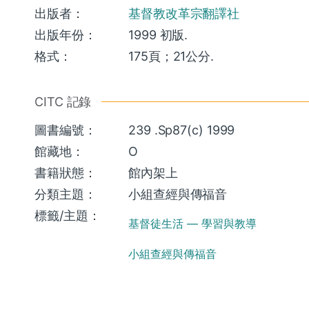
出版者：
基督教改革宗翻譯社
出版年份：
1999 初版.
格式：
175頁；21公分.
CITC 記錄
圖書編號：
239 .Sp87(c) 1999
館藏地：
O
書籍狀態：
館內架上
分類主題：
小組查經與傳福音
標籤/主題：
基督徒生活 — 學習與教導
小組查經與傳福音