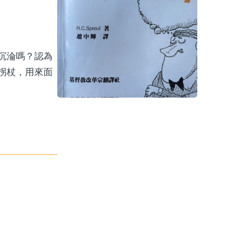
沉淪嗎？認為
拐杖，用來面