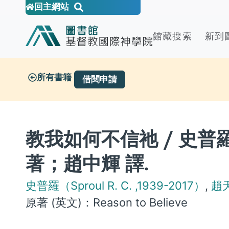
回主網站
館藏搜索
新到
所有書籍
借閱申請
教我如何不信祂 / 史普羅（R.
著；趙中輝 譯.
史普羅（Sproul R. C. ,1939-2017）
,
趙
原著 (英文)：
Reason to Believe