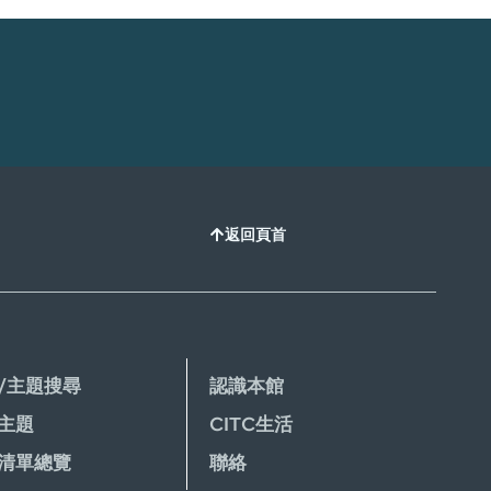
返回頁首
/主題搜尋
認識本館
主題
CITC生活
清單總覽
聯絡