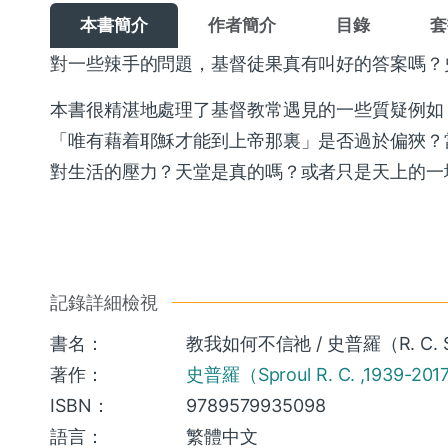
本書簡介
作者簡介
目錄
套
對一些辣手的問題，基督徒果真有叫好的答案嗎？
本書很精湛地處理了基督教常遇見的一些質疑例如
「唯有藉着耶穌才能到上帝那裏」是否過於偏狹？
對生活的壓力？天堂是真的嗎？或者只是天上的一
記錄詳細檢視
書名：
教我如何不信祂 / 史普羅（R. C. Sp
著作：
史普羅（Sproul R. C. ,1939-20
ISBN：
9789579935098
語言：
繁體中文