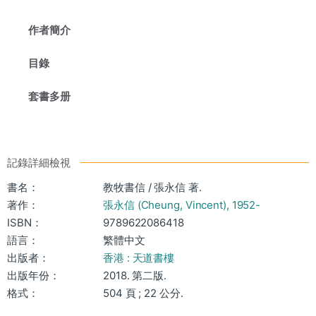
作者簡介
目錄
套書多册
記錄詳細檢視
書名：
教牧書信 / 張永信 著.
著作：
張永信 (Cheung, Vincent), 1952-
ISBN：
9789622086418
語言：
繁體中文
出版者：
香港 : 天道書樓
出版年份：
2018. 第二版.
格式：
504 頁 ; 22 公分.