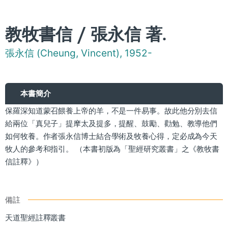
教牧書信 / 張永信 著.
張永信 (Cheung, Vincent), 1952-
本書簡介
保羅深知道蒙召餵養上帝的羊，不是一件易事。故此他分別去信
給兩位「真兒子」提摩太及提多，提醒、鼓勵、勸勉、教導他們
如何牧養。作者張永信博士結合學術及牧養心得，定必成為今天
牧人的參考和指引。 （本書初版為「聖經研究叢書」之《教牧書
信註釋》）
備註
天道聖經註釋叢書