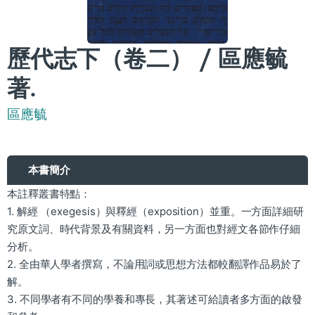
歷代志下（卷二） / 區應毓
著.
區應毓
本書簡介
本註釋叢書特點：
1. 解經 （exegesis）與釋經（exposition）並重。一方面詳細研
究原文詞、時代背景及有關資料，另一方面也對經文各節作仔細
分析。
2. 全由華人學者撰寫，不論用詞或思想方法都較翻譯作品易於了
解。
3. 不同學者有不同的學養和專長，其著述可給讀者多方面的啟發