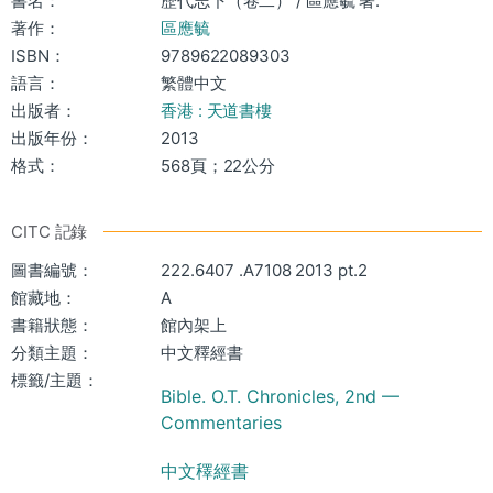
書名：
歷代志下（卷二） / 區應毓 著.
著作：
區應毓
ISBN：
9789622089303
語言：
繁體中文
出版者：
香港 : 天道書樓
出版年份：
2013
格式：
568頁；22公分
CITC 記錄
圖書編號：
222.6407 .A7108 2013 pt.2
館藏地：
A
書籍狀態：
館內架上
分類主題：
中文釋經書
標籤/主題：
Bible. O.T. Chronicles, 2nd —
Commentaries
中文䆁經書