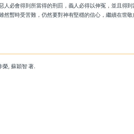
惡人必會得到所當得的刑罰，義人必得以伸冤，並且得到
雖然暫時受苦難，仍然要對神有堅穩的信心，繼續在世敬
榮, 蘇穎智 著.