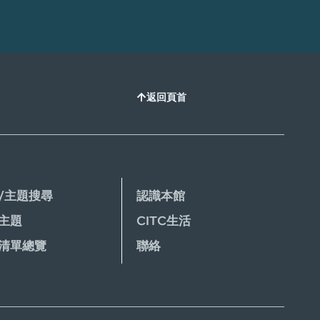
返回頁首
/主題搜尋
認識本館
主題
CITC生活
清單總覽
聯絡