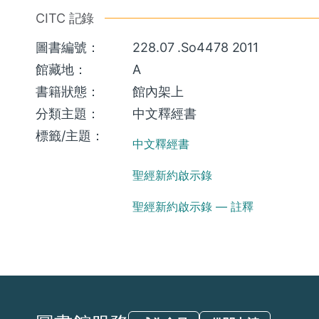
CITC 記錄
圖書編號：
228.07 .So4478 2011
館藏地：
A
書籍狀態：
館內架上
分類主題：
中文釋經書
標籤/主題：
中文釋經書
聖經新約啟示錄
聖經新約啟示錄 — 註釋