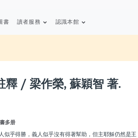
圖書
讀者服務
認識本館
 / 梁作榮, 蘇穎智 著.
書多册
人似乎得勝，義人似乎沒有得著幫助，但主耶穌仍然是王