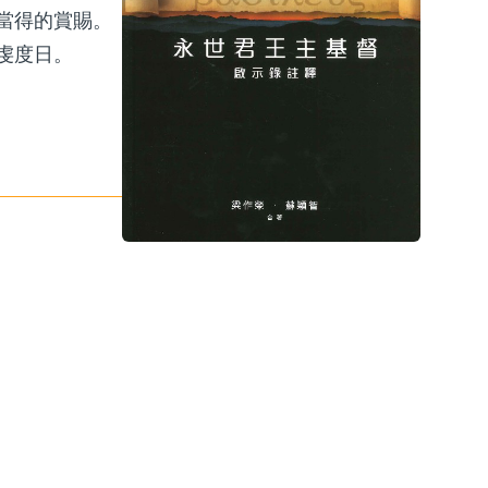
當得的賞賜。
虔度日。