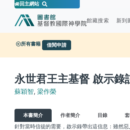
回主網站
館藏搜索
新到
所有書籍
借閱申請
永世君王主基督 啟示錄註釋
蘇穎智
,
梁作榮
本書簡介
作者簡介
目錄
套
針對當時信徒的需要，啟示錄帶出這信息：雖然惡