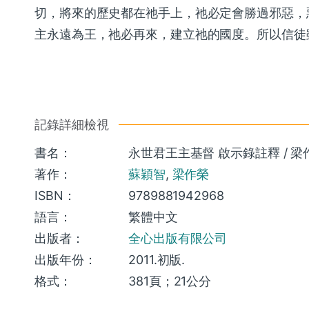
切，將來的歷史都在祂手上，祂必定會勝過邪惡，
主永遠為王，祂必再來，建立祂的國度。所以信徒
記錄詳細檢視
書名：
永世君王主基督 啟示錄註釋 / 梁作
著作：
蘇穎智
,
梁作榮
ISBN：
9789881942968
語言：
繁體中文
出版者：
全心出版有限公司
出版年份：
2011.初版.
格式：
381頁；21公分