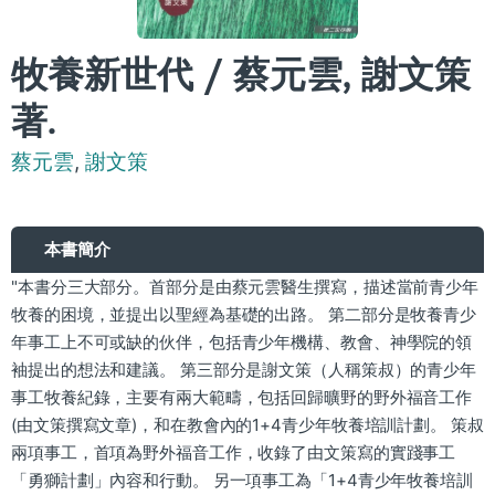
牧養新世代 / 蔡元雲, 謝文策
著.
蔡元雲
,
謝文策
本書簡介
"本書分三大部分。首部分是由蔡元雲醫生撰寫，描述當前青少年
牧養的困境，並提出以聖經為基礎的出路。 第二部分是牧養青少
年事工上不可或缺的伙伴，包括青少年機構、教會、神學院的領
袖提出的想法和建議。 第三部分是謝文策（人稱策叔）的青少年
事工牧養紀錄，主要有兩大範疇，包括回歸曠野的野外福音工作
(由文策撰寫文章)，和在教會內的1+4青少年牧養培訓計劃。 策叔
兩項事工，首項為野外福音工作，收錄了由文策寫的實踐事工
「勇獅計劃」內容和行動。 另一項事工為「1+4青少年牧養培訓