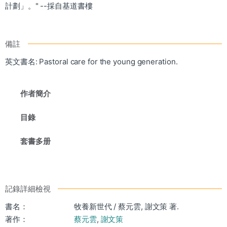
計劃」。" --採自基道書樓
備註
英文書名: Pastoral care for the young generation.
作者簡介
目錄
套書多册
記錄詳細檢視
書名：
牧養新世代 / 蔡元雲, 謝文策 著.
著作：
蔡元雲
,
謝文策