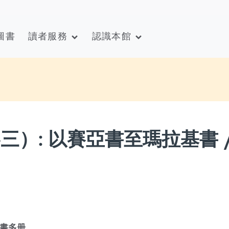
圖書
讀者服務
認識本館
三）: 以賽亞書至瑪拉基書 
書多册