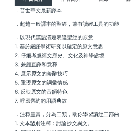
．普世華文最新譯本
．超越一般譯本的聖經，兼有讀經工具的功能
．以現代漢語清楚表達聖經的原意
1. 基於嚴謹學術研究以確定的原文意思
2. 仔細考慮經文歷史、文化及神學處境
3. 兼顧直譯和意釋
4. 展示原文的修辭技巧
5. 重現原文的詞彙情感
6. 反映原文的音韻特色
7. 呼應舊約的用語典故
．注釋豐富，分為三類，助你學習讀經三部曲
1. 文本鑒別注釋：討論抄文異文。