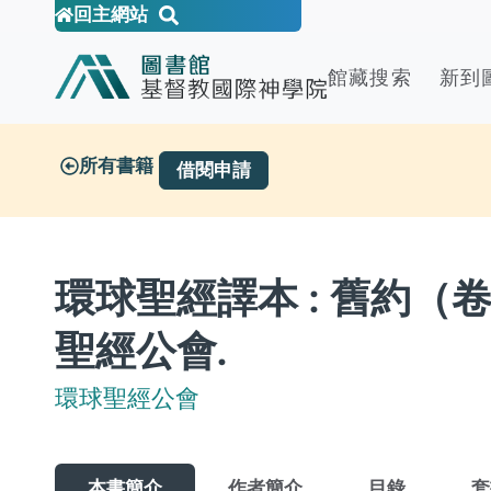
回主網站
館藏搜索
新到
所有書籍
借閱申請
環球聖經譯本 : 舊約（卷
聖經公會.
環球聖經公會
本書簡介
作者簡介
目錄
套