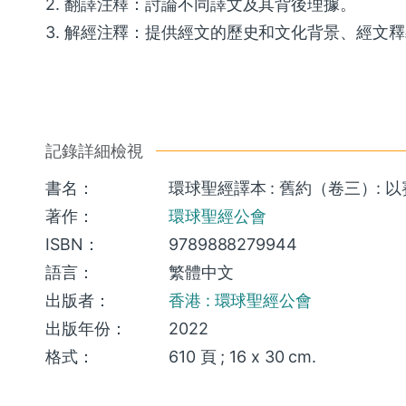
2. 翻譯注釋：討論不同譯文及其背後理據。
3. 解經注釋：提供經文的歷史和文化背景、經文
記錄詳細檢視
書名：
環球聖經譯本 : 舊約（卷三）: 
著作：
環球聖經公會
ISBN：
9789888279944
語言：
繁體中文
出版者：
香港 : 環球聖經公會
出版年份：
2022
格式：
610 頁 ; 16 x 30 cm.