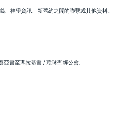
釋義、神學資訊、新舊約之間的聯繫或其他資料。
以賽亞書至瑪拉基書 / 環球聖經公會.