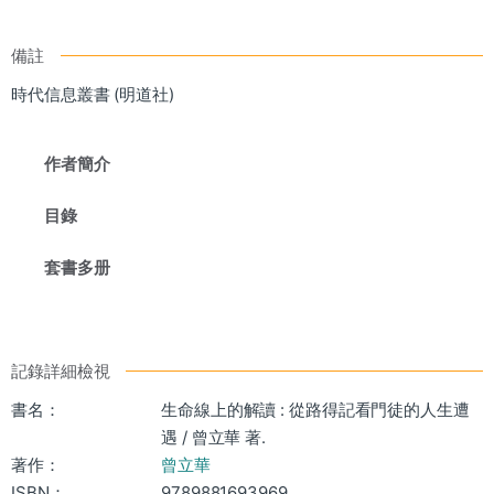
備註
時代信息叢書 (明道社)
作者簡介
目錄
套書多册
記錄詳細檢視
書名：
生命線上的解讀 : 從路得記看門徒的人生遭
遇 / 曾立華 著.
著作：
曾立華
ISBN：
9789881693969