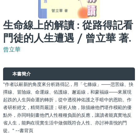
生命線上的解讀 : 從路得記看
門徒的人生遭遇 / 曾立華 著.
曾立華
本書簡介
"作者以嶄新的角度來分析路得記，用「七條線」——悲苦線、抉
擇線、冒險線、命運線、佑護線、邂逅線，和蒙福線——來展現
起跌的人生與命運的轉折，從中透視神佑護之手暗中的恩助。作
者研析經文，精簡而嚴謹；研析人物，除描繪他們堪作模範的優
點外，亦同時刻畫他們人性種種負面的反應，讓讀者能真實地反
省人生，能夠在現實生活中做個既符合人性、亦討神喜悅的門
徒。" --書背頁