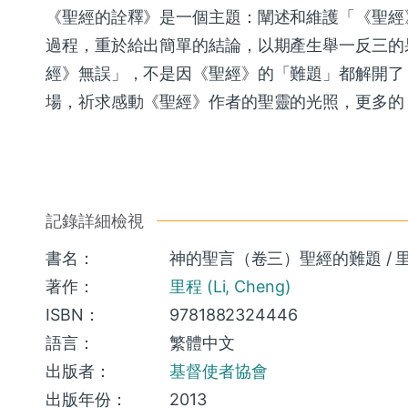
《聖經的詮釋》是一個主題：闡述和維護「《聖經
過程，重於給出簡單的結論，以期產生舉一反三的
經》無誤」，不是因《聖經》的「難題」都解開了
場，祈求感動《聖經》作者的聖靈的光照，更多的《
記錄詳細檢視
書名：
神的聖言（卷三）聖經的難題 / 里程 (L
著作：
里程 (Li, Cheng)
ISBN：
9781882324446
語言：
繁體中文
出版者：
基督使者協會
出版年份：
2013