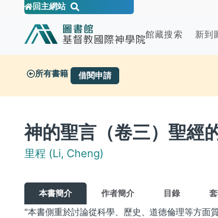
回主網站
館藏搜索
新到
所有書籍
借閱申請
神的聖言（卷三）聖經的難題 /
里程 (Li, Cheng)
本書簡介
作者簡介
目錄
套
"本書側重於討論從科學、歷史、道德倫理等方面