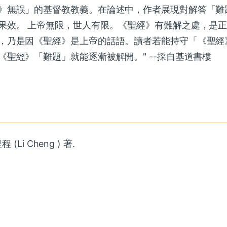
》無誤」的基督教教義。在論述中，作者展現對解答「難
果效。 上帝無限，世人有限。《聖經》有難解之處，是
，乃是因《聖經》是上帝的話語。讀者若能持守「《聖經
聖經》「難題」就能逐漸被解開。" --採自基道書樓
i Cheng ) 著.