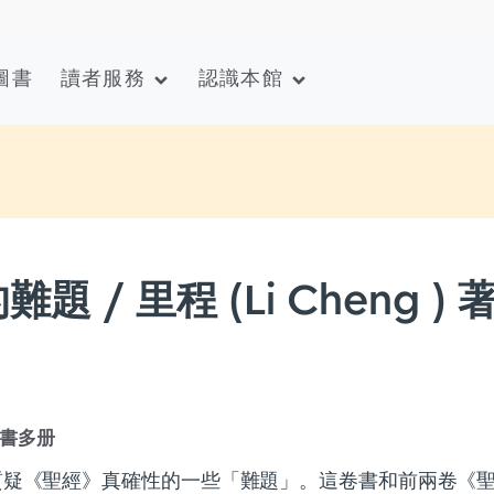
圖書
讀者服務
認識本館
 里程 (Li Cheng ) 著
書多册
質疑《聖經》真確性的一些「難題」。這卷書和前兩卷《