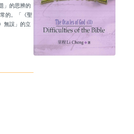
題」的思辨的
正常的。「《聖
》無誤」的立