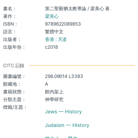
書名：
第二聖殿猶太教導論 / 梁美心 著.
著作：
梁美心
ISBN：
9789622089853
語言：
繁體中文
出版者：
香港 : 天道
出版年份：
c2018
CITC 記錄
圖書編號：
296.09014 L3383
館藏地：
A
書籍狀態：
館內架上
分類主題：
神學研究
標籤/主題：
Jews — History
Judaism — History