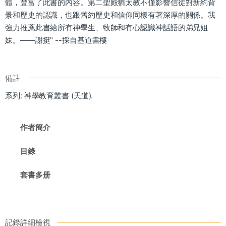
體，豐富了此書的內容。第二聖殿猶太教不僅影響信徒對新約背
景和歷史的認識，也跟舊約歷史和信仰同樣有著深厚的關係。我
強力推薦此書給所有神學生、牧師和有心認識神話語的弟兄姐
妹。——謝挺" --採自基道書樓
備註
系列: 神學教育叢書 (天道).
作者簡介
目錄
套書多册
記錄詳細檢視