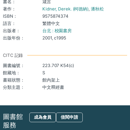
書名：
箴言
著作：
Kidner, Derek. (柯德納)
,
潘秋松
ISBN：
9575874374
語言：
繁體中文
出版者：
台北 : 校園書房
出版年份：
2001, c1995
CITC 記錄
圖書編號：
223.707 K54(c)
館藏地：
S
書籍狀態：
館內架上
分類主題：
中文釋經書
圖書館
成為會員
借閱申請
服務