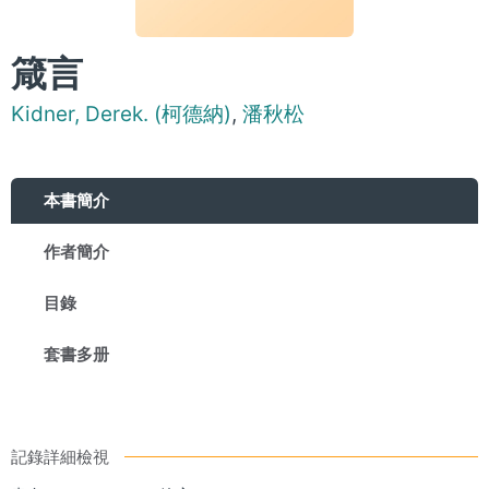
箴言
Kidner, Derek. (柯德納)
,
潘秋松
本書簡介
作者簡介
目錄
套書多册
記錄詳細檢視